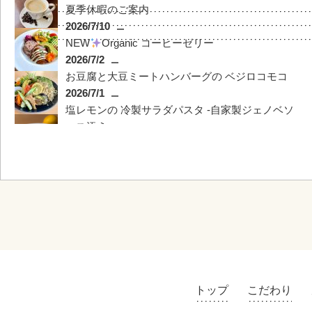
夏季休暇のご案内
2016/12/10
2026/7/10
＊★クリスマスコー
NEW
Organic コーヒーゼリー
2026/7/2
お豆腐と大豆ミートハンバーグの ベジロコモコ
2016/12/8
2026/7/1
★クリスマスバーゲ
塩レモンの 冷製サラダパスタ ‐自家製ジェノベソ
ース添え‐
2026/6/13
新商品
米粉のレモンクリームタルト
2026/6/2
6月
臨時休業日
2026/5/20
団体様のご利用について
2026/5/20
トップ
こだわり
6/27㈯長崎店限定OPEN