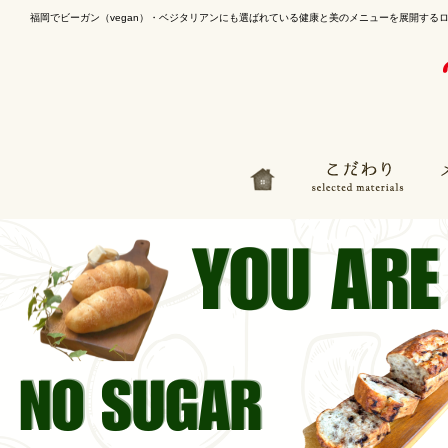
福岡でビーガン（vegan）・ベジタリアンにも選ばれている健康と美のメニューを展開する